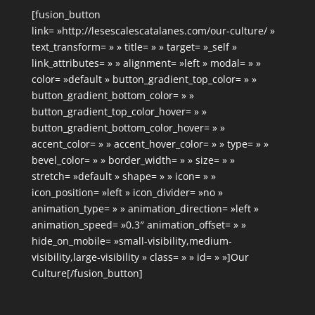
[fusion_button
link= »http://lesescalescatalanes.com/our-culture/ »
text_transform= » » title= » » target= »_self »
link_attributes= » » alignment= »left » modal= » »
color= »default » button_gradient_top_color= » »
button_gradient_bottom_color= » »
button_gradient_top_color_hover= » »
button_gradient_bottom_color_hover= » »
accent_color= » » accent_hover_color= » » type= » »
bevel_color= » » border_width= » » size= » »
stretch= »default » shape= » » icon= » »
icon_position= »left » icon_divider= »no »
animation_type= » » animation_direction= »left »
animation_speed= »0.3″ animation_offset= » »
hide_on_mobile= »small-visibility,medium-
visibility,large-visibility » class= » » id= » »]Our
Culture[/fusion_button]