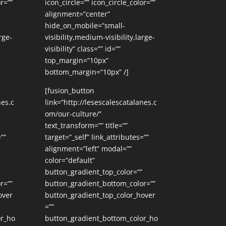
r=””
icon_circle=”” icon_circle_color=””
alignment=”center”
hide_on_mobile=”small-
rge-
visibility,medium-visibility,large-
visibility” class=”” id=””
top_margin=”10px”
bottom_margin=”10px” /]
[fusion_button
nes.c
link=”http://lesescalescatalanes.c
om/our-culture/”
text_transform=”” title=””
””
target=”_self” link_attributes=””
alignment=”left” modal=””
color=”default”
button_gradient_top_color=””
r=””
button_gradient_bottom_color=””
over
button_gradient_top_color_hover
=””
or_ho
button_gradient_bottom_color_ho