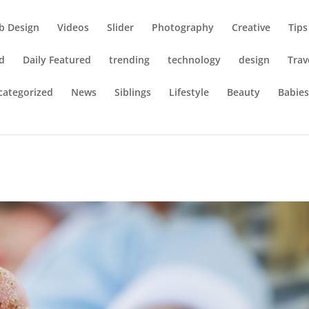
b Design
Videos
Slider
Photography
Creative
Tips
d
Daily Featured
trending
technology
design
Trav
categorized
News
Siblings
Lifestyle
Beauty
Babie