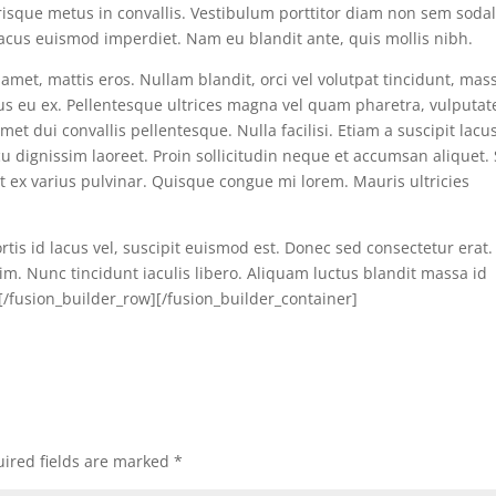
isque metus in convallis. Vestibulum porttitor diam non sem sodal
lacus euismod imperdiet. Nam eu blandit ante, quis mollis nibh.
amet, mattis eros. Nullam blandit, orci vel volutpat tincidunt, mas
s eu ex. Pellentesque ultrices magna vel quam pharetra, vulputat
amet dui convallis pellentesque. Nulla facilisi. Etiam a suscipit lacus
cu dignissim laoreet. Proin sollicitudin neque et accumsan aliquet.
et ex varius pulvinar. Quisque congue mi lorem. Mauris ultricies
rtis id lacus vel, suscipit euismod est. Donec sed consectetur erat.
m. Nunc tincidunt iaculis libero. Aliquam luctus blandit massa id
][/fusion_builder_row][/fusion_builder_container]
ired fields are marked
*