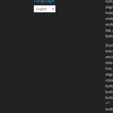
Language:
icon
alig
hide
visi
visib
top_
bott
[fus
link
om/o
title
link
alig
colo
butt
butt
butt
=””
butt