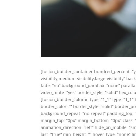
[fusion_builder_container hundred_percent=”
visibility,medium-visibility,large-visibility”
fade=”no” background_parallax=”none” parallax
video_mute=”yes” border_style=”solid” flex_col
[fusion_builder_column type=”1_1″ type=”1_1″ 
border_color=”” border_style=”solid” border_p
background_repeat=”no-repeat” padding_top=””
margin_top=”0px” margin_bottom=”0px” class=”
animation_direction=”left” hide_on_mobile=”smal
last=”true” min_height=”” hover_type=”none” lin