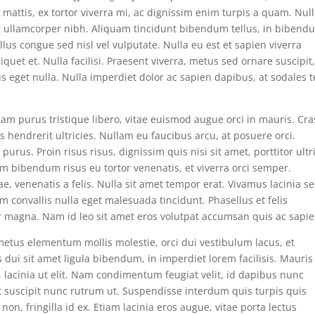
is mattis, ex tortor viverra mi, ac dignissim enim turpis a quam. Nul
erit ullamcorper nibh. Aliquam tincidunt bibendum tellus, in bibend
llus congue sed nisl vel vulputate. Nulla eu est et sapien viverra
quet et. Nulla facilisi. Praesent viverra, metus sed ornare suscipit
s eget nulla. Nulla imperdiet dolor ac sapien dapibus, at sodales t
iam purus tristique libero, vitae euismod augue orci in mauris. Cra
s hendrerit ultricies. Nullam eu faucibus arcu, at posuere orci.
rus. Proin risus risus, dignissim quis nisi sit amet, porttitor ultr
m bibendum risus eu tortor venenatis, et viverra orci semper.
, venenatis a felis. Nulla sit amet tempor erat. Vivamus lacinia s
am convallis nulla eget malesuada tincidunt. Phasellus et felis
r magna. Nam id leo sit amet eros volutpat accumsan quis ac sapie
 metus elementum mollis molestie, orci dui vestibulum lacus, et
dui sit amet ligula bibendum, in imperdiet lorem facilisis. Mauris
 lacinia ut elit. Nam condimentum feugiat velit, id dapibus nunc
ut suscipit nunc rutrum ut. Suspendisse interdum quis turpis quis
a non, fringilla id ex. Etiam lacinia eros augue, vitae porta lectus