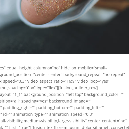
yes” equal_height_columns=”no” hide_on_mobile=”small-
 background_position=”center center” background_repeat=”no-repeat”
_speed=”0.3″ video_aspect_ratio=”16:9″ video_loop=”yes”
umn_spacing=”0px” type=”flex”][fusion_builder_row]
layout=”1_1″ background_position=”left top” background_color=””
osition=”all” spacing=”yes” background_image=””
 padding_right=”” padding_bottom=”” padding_left=””
” id=”” animation_type=”” animation_speed=”0.3″
l-visibility,medium-visibility,large-visibility” center_content=”no”
k=”” first=”true”][fusion_text]Lorem ipsum dolor sit amet, consecte