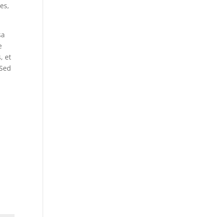
es,
sa
e
, et
 Sed