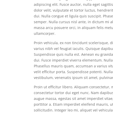
adipiscing elit. Fusce auctor, nulla eget sagitt
dolor velit, vulputate et tortor luctus, hendr
dui. Nulla congue et ligula quis suscipit. Phase
semper. Nulla cursus nisl ante, in dictum mi ali
massa arcu posuere orci, in aliquam felis metu
ullamcorper.
Proin vehicula, ex non tincidunt scelerisque, d
varius nibh vel feugiat iaculis. Quisque dapibu
Suspendisse quis nulla est. Aenean eu gravida pu
dui. Fusce imperdiet viverra elementum. Nulla
Phasellus mauris quam, accumsan a varius vitae
velit efficitur porta. Suspendisse potenti. Null
vestibulum, venenatis ipsum sit amet, pulvina
Proin ut efficitur libero. Aliquam consectetur,
consectetur tortor dui eget nunc. Nam dapibus 
augue massa, egestas sit amet imperdiet vitae,
porttitor a. Etiam imperdiet eleifend mauris, 
sollicitudin. Integer leo mi, aliquet vel vehicul