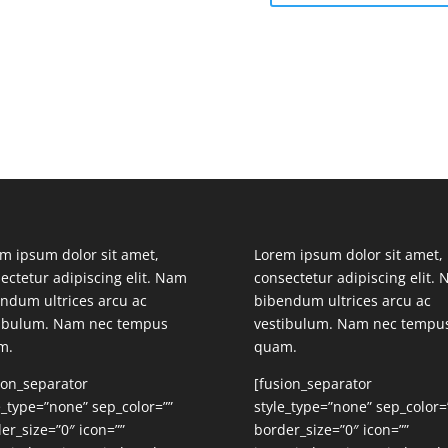
m ipsum dolor sit amet,
Lorem ipsum dolor sit amet,
ectetur adipiscing elit. Nam
consectetur adipiscing elit.
ndum ultrices arcu ac
bibendum ultrices arcu ac
tibulum. Nam nec tempus
vestibulum. Nam nec tempu
m.
quam.
ion_separator
[fusion_separator
e_type=”none” sep_color=””
style_type=”none” sep_color=
er_size=”0″ icon=””
border_size=”0″ icon=””