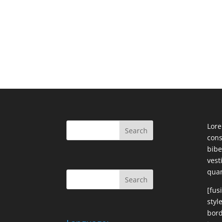
Lore
cons
bibe
ves
qua
[fus
styl
bord