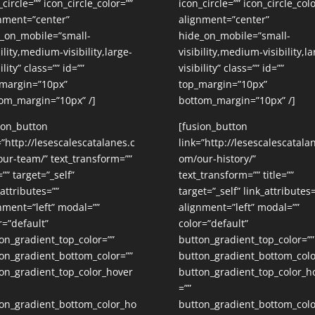
_circle=”” icon_circle_color=””
icon_circle=”” icon_circle_colo
nment=”center”
alignment=”center”
_on_mobile=”small-
hide_on_mobile=”small-
bility,medium-visibility,large-
visibility,medium-visibility,la
ility” class=”” id=””
visibility” class=”” id=””
margin=”10px”
top_margin=”10px”
om_margin=”10px” /]
bottom_margin=”10px” /]
ion_button
[fusion_button
=”http://lesescalescatalanes.c
link=”http://lesescalescatala
ur-team/” text_transform=””
om/our-history/”
=”” target=”_self”
text_transform=”” title=””
_attributes=””
target=”_self” link_attributes=
nment=”left” modal=””
alignment=”left” modal=””
r=”default”
color=”default”
on_gradient_top_color=””
button_gradient_top_color=””
on_gradient_bottom_color=””
button_gradient_bottom_colo
on_gradient_top_color_hover
button_gradient_top_color_h
=””
on_gradient_bottom_color_ho
button_gradient_bottom_col