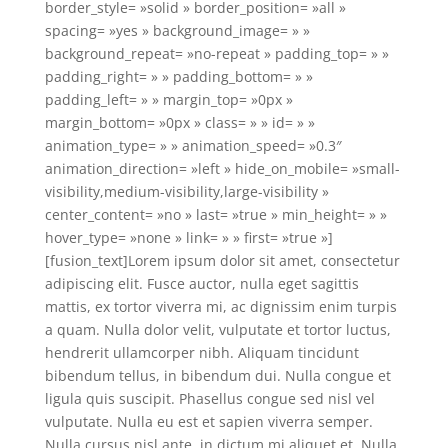
border_style= »solid » border_position= »all »
spacing= »yes » background_image= » »
background_repeat= »no-repeat » padding_top= » »
padding_right= » » padding_bottom= » »
padding_left= » » margin_top= »0px »
margin_bottom= »0px » class= » » id= » »
animation_type= » » animation_speed= »0.3″
animation_direction= »left » hide_on_mobile= »small-
visibility,medium-visibility,large-visibility »
center_content= »no » last= »true » min_height= » »
hover_type= »none » link= » » first= »true »]
[fusion_text]Lorem ipsum dolor sit amet, consectetur
adipiscing elit. Fusce auctor, nulla eget sagittis
mattis, ex tortor viverra mi, ac dignissim enim turpis
a quam. Nulla dolor velit, vulputate et tortor luctus,
hendrerit ullamcorper nibh. Aliquam tincidunt
bibendum tellus, in bibendum dui. Nulla congue et
ligula quis suscipit. Phasellus congue sed nisl vel
vulputate. Nulla eu est et sapien viverra semper.
Nulla cursus nisl ante, in dictum mi aliquet et. Nulla