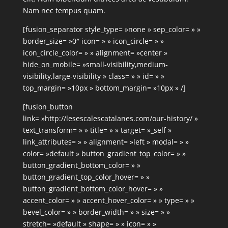
Nam nec tempus quam.
[fusion_separator style_type= »none » sep_color= » »
border_size= »0″ icon= » » icon_circle= » »
icon_circle_color= » » alignment= »center »
hide_on_mobile= »small-visibility,medium-
visibility,large-visibility » class= » » id= » »
top_margin= »10px » bottom_margin= »10px » /]
[fusion_button
link= »http://lesescalescatalanes.com/our-history/ »
text_transform= » » title= » » target= »_self »
link_attributes= » » alignment= »left » modal= » »
color= »default » button_gradient_top_color= » »
button_gradient_bottom_color= » »
button_gradient_top_color_hover= » »
button_gradient_bottom_color_hover= » »
accent_color= » » accent_hover_color= » » type= » »
bevel_color= » » border_width= » » size= » »
stretch= »default » shape= » » icon= » »