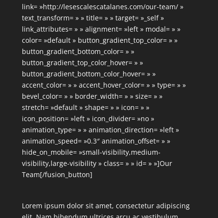
link= »http://lesescalescatalanes.com/our-team/ »
text_transform= » » title= » » target= »_self »
link_attributes= » » alignment= »left » modal= » »
color= »default » button_gradient_top_color= » »
button_gradient_bottom_color= » »
button_gradient_top_color_hover= » »
button_gradient_bottom_color_hover= » »
accent_color= » » accent_hover_color= » » type= » »
bevel_color= » » border_width= » » size= » »
stretch= »default » shape= » » icon= » »
icon_position= »left » icon_divider= »no »
animation_type= » » animation_direction= »left »
animation_speed= »0.3″ animation_offset= » »
hide_on_mobile= »small-visibility,medium-
visibility,large-visibility » class= » » id= » »]Our
Team[/fusion_button]
Lorem ipsum dolor sit amet, consectetur adipiscing
elit. Nam bibendum ultrices arcu ac vestibulum.