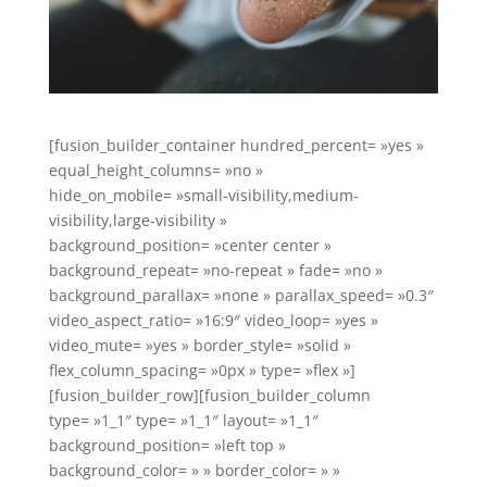
[fusion_builder_container hundred_percent= »yes »
equal_height_columns= »no »
hide_on_mobile= »small-visibility,medium-
visibility,large-visibility »
background_position= »center center »
background_repeat= »no-repeat » fade= »no »
background_parallax= »none » parallax_speed= »0.3″
video_aspect_ratio= »16:9″ video_loop= »yes »
video_mute= »yes » border_style= »solid »
flex_column_spacing= »0px » type= »flex »]
[fusion_builder_row][fusion_builder_column
type= »1_1″ type= »1_1″ layout= »1_1″
background_position= »left top »
background_color= » » border_color= » »