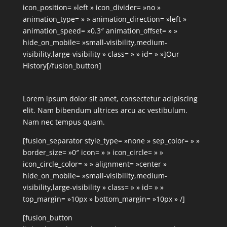
icon_position= »left » icon_divider= »no »
animation_type= » » animation_direction= »left »
animation_speed= »0.3″ animation_offset= » »
hide_on_mobile= »small-visibility,medium-
visibility,large-visibility » class= » » id= » »]Our
History[/fusion_button]
Lorem ipsum dolor sit amet, consectetur adipiscing
elit. Nam bibendum ultrices arcu ac vestibulum.
Nam nec tempus quam.
[fusion_separator style_type= »none » sep_color= » »
border_size= »0″ icon= » » icon_circle= » »
icon_circle_color= » » alignment= »center »
hide_on_mobile= »small-visibility,medium-
visibility,large-visibility » class= » » id= » »
top_margin= »10px » bottom_margin= »10px » /]
[fusion_button