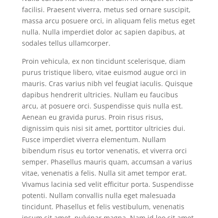
facilisi. Praesent viverra, metus sed ornare suscipit,
massa arcu posuere orci, in aliquam felis metus eget
nulla. Nulla imperdiet dolor ac sapien dapibus, at
sodales tellus ullamcorper.
Proin vehicula, ex non tincidunt scelerisque, diam
purus tristique libero, vitae euismod augue orci in
mauris. Cras varius nibh vel feugiat iaculis. Quisque
dapibus hendrerit ultricies. Nullam eu faucibus
arcu, at posuere orci. Suspendisse quis nulla est.
Aenean eu gravida purus. Proin risus risus,
dignissim quis nisi sit amet, porttitor ultricies dui.
Fusce imperdiet viverra elementum. Nullam
bibendum risus eu tortor venenatis, et viverra orci
semper. Phasellus mauris quam, accumsan a varius
vitae, venenatis a felis. Nulla sit amet tempor erat.
Vivamus lacinia sed velit efficitur porta. Suspendisse
potenti. Nullam convallis nulla eget malesuada
tincidunt. Phasellus et felis vestibulum, venenatis
ipsum sit amet, pulvinar magna. Nam id leo sit amet