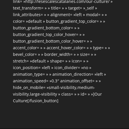
link= »http://lesescalescatalanes.com/our-culture/ »
text_transform= » » title= » » target= »_self »
link_attributes= » » alignment= »left » modal= » »
color= »default » button_gradient_top_color= » »
button_gradient_bottom_color= » »
button_gradient_top_color_hover= » »
button_gradient_bottom_color_hover= » »
accent_color= » » accent_hover_color= » » type= » »
bevel_color= » » border_width= » » size= » »
stretch= »default » shape= » » icon= » »
icon_position= »left » icon_divider= »no »
animation_type= » » animation_direction= »left »
animation_speed= »0.3″ animation_offset= » »
hide_on_mobile= »small-visibility,medium-
visibility,large-visibility » class= » » id= » »]Our
Culture[/fusion_button]